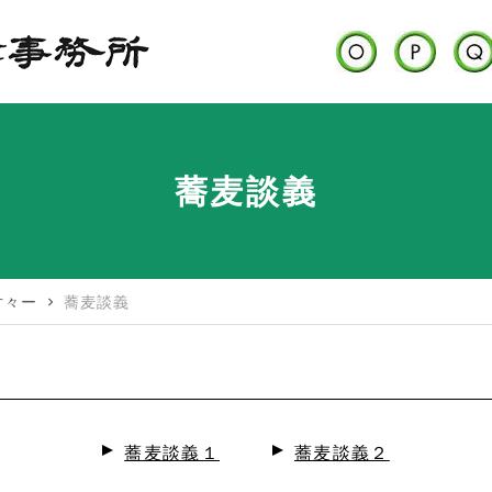
蕎麦談義
々片々ー
蕎麦談義
chevron_right
蕎麦談義１
蕎麦談義２