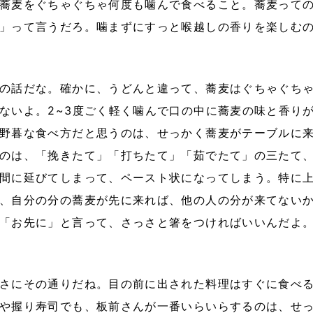
蕎麦をぐちゃぐちゃ何度も噛んで食べること。蕎麦って
」って言うだろ。噛まずにすっと喉越しの香りを楽しむ
の話だな。確かに、うどんと違って、蕎麦はぐちゃぐち
ないよ。2~3度ごく軽く噛んで口の中に蕎麦の味と香り
野暮な食べ方だと思うのは、せっかく蕎麦がテーブルに
のは、「挽きたて」「打ちたて」「茹でたて」の三たて
間に延びてしまって、ペースト状になってしまう。特に
、自分の分の蕎麦が先に来れば、他の人の分が来てない
「お先に」と言って、さっさと箸をつければいいんだよ
さにその通りだね。目の前に出された料理はすぐに食べ
や握り寿司でも、板前さんが一番いらいらするのは、せ